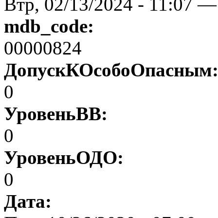
Втр, 02/13/2024 - 11:07 —
mdb_code:
00000824
ДопускКОсобоОпасным
0
УровеньВВ:
0
УровеньОДО:
0
Дата: