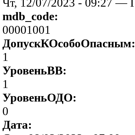
Чт, 12/07/2023 - 09:27 — 
mdb_code:
00001001
ДопускКОсобоОпасным
1
УровеньВВ:
1
УровеньОДО:
0
Дата: