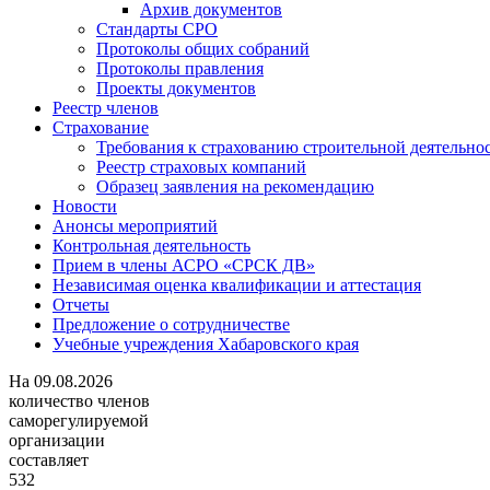
Архив документов
Стандарты СРО
Протоколы общих собраний
Протоколы правления
Проекты документов
Реестр членов
Страхование
Требования к страхованию строительной деятельно
Реестр страховых компаний
Образец заявления на рекомендацию
Новости
Анонсы мероприятий
Контрольная деятельность
Прием в члены АСРО «СРСК ДВ»
Независимая оценка квалификации и аттестация
Отчеты
Предложение о сотрудничестве
Учебные учреждения Хабаровского края
На
09.08.2026
количество членов
саморегулируемой
организации
составляет
532