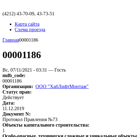
(4212)
43-70-09, 43-73-51
Карта сайта
Схема проезда
Главная
00001186
00001186
Вс, 07/11/2021 - 03:31 — Гость
mdb_code:
00001186
Организация:
ООО "ХабЛифтМонтаж"
Статус прав:
Действует
Дата:
11.12.2019
Документ N:
Протокол Правления №73
Объекты капитального строительства:
1
Особо-опасные, технически сложные и уникальные объект