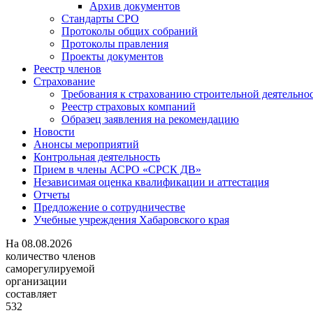
Архив документов
Стандарты СРО
Протоколы общих собраний
Протоколы правления
Проекты документов
Реестр членов
Страхование
Требования к страхованию строительной деятельно
Реестр страховых компаний
Образец заявления на рекомендацию
Новости
Анонсы мероприятий
Контрольная деятельность
Прием в члены АСРО «СРСК ДВ»
Независимая оценка квалификации и аттестация
Отчеты
Предложение о сотрудничестве
Учебные учреждения Хабаровского края
На
08.08.2026
количество членов
саморегулируемой
организации
составляет
532