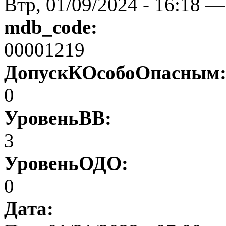
Втр, 01/09/2024 - 16:18 —
mdb_code:
00001219
ДопускКОсобоОпасным
0
УровеньВВ:
3
УровеньОДО:
0
Дата: