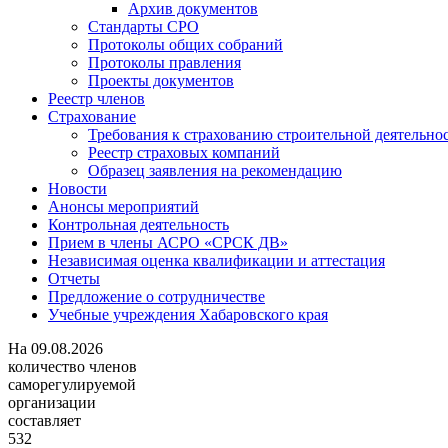
Архив документов
Стандарты СРО
Протоколы общих собраний
Протоколы правления
Проекты документов
Реестр членов
Страхование
Требования к страхованию строительной деятельно
Реестр страховых компаний
Образец заявления на рекомендацию
Новости
Анонсы мероприятий
Контрольная деятельность
Прием в члены АСРО «СРСК ДВ»
Независимая оценка квалификации и аттестация
Отчеты
Предложение о сотрудничестве
Учебные учреждения Хабаровского края
На
09.08.2026
количество членов
саморегулируемой
организации
составляет
532