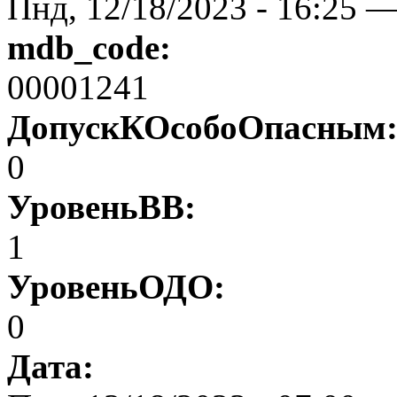
Пнд, 12/18/2023 - 16:25 
mdb_code:
00001241
ДопускКОсобоОпасным
0
УровеньВВ:
1
УровеньОДО:
0
Дата: