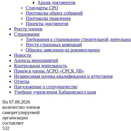
Архив документов
Стандарты СРО
Протоколы общих собраний
Протоколы правления
Проекты документов
Реестр членов
Страхование
Требования к страхованию строительной деятельно
Реестр страховых компаний
Образец заявления на рекомендацию
Новости
Анонсы мероприятий
Контрольная деятельность
Прием в члены АСРО «СРСК ДВ»
Независимая оценка квалификации и аттестация
Отчеты
Предложение о сотрудничестве
Учебные учреждения Хабаровского края
На
07.08.2026
количество членов
саморегулируемой
организации
составляет
532