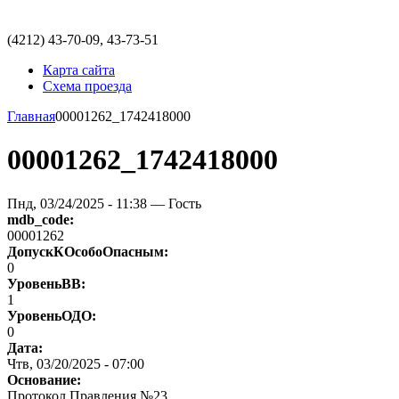
(4212)
43-70-09, 43-73-51
Карта сайта
Схема проезда
Главная
00001262_1742418000
00001262_1742418000
Пнд, 03/24/2025 - 11:38 — Гость
mdb_code:
00001262
ДопускКОсобоОпасным:
0
УровеньВВ:
1
УровеньОДО:
0
Дата:
Чтв, 03/20/2025 - 07:00
Основание:
Протокол Правления №23