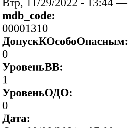
Втр, 11/29/2022 - 13:44 —
mdb_code:
00001310
ДопускКОсобоОпасным
0
УровеньВВ:
1
УровеньОДО:
0
Дата: