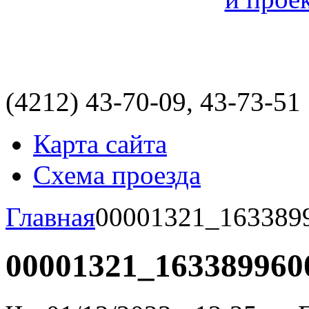
(4212)
43-70-09, 43-73-51
Карта сайта
Схема проезда
Главная
00001321_163389
00001321_163389960