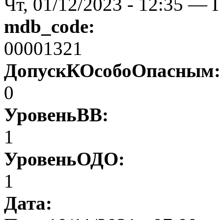
Чт, 01/12/2023 - 12:35 — 
mdb_code:
00001321
ДопускКОсобоОпасным
0
УровеньВВ:
1
УровеньОДО:
1
Дата: