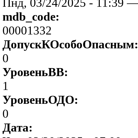
Пнд, 03/24/2025 - 11:39 
mdb_code:
00001332
ДопускКОсобоОпасным
0
УровеньВВ:
1
УровеньОДО:
0
Дата: