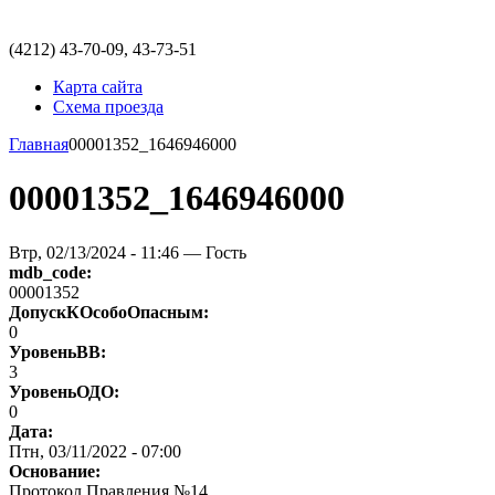
(4212)
43-70-09, 43-73-51
Карта сайта
Схема проезда
Главная
00001352_1646946000
00001352_1646946000
Втр, 02/13/2024 - 11:46 — Гость
mdb_code:
00001352
ДопускКОсобоОпасным:
0
УровеньВВ:
3
УровеньОДО:
0
Дата:
Птн, 03/11/2022 - 07:00
Основание:
Протокол Правления №14