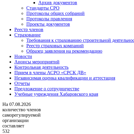
Архив документов
Стандарты СРО
Протоколы общих собраний
Протоколы правления
Проекты документов
Реестр членов
Страхование
Требования к страхованию строительной деятельно
Реестр страховых компаний
Образец заявления на рекомендацию
Новости
Анонсы мероприятий
Контрольная деятельность
Прием в члены АСРО «СРСК ДВ»
Независимая оценка квалификации и аттестация
Отчеты
Предложение о сотрудничестве
Учебные учреждения Хабаровского края
На
07.08.2026
количество членов
саморегулируемой
организации
составляет
532