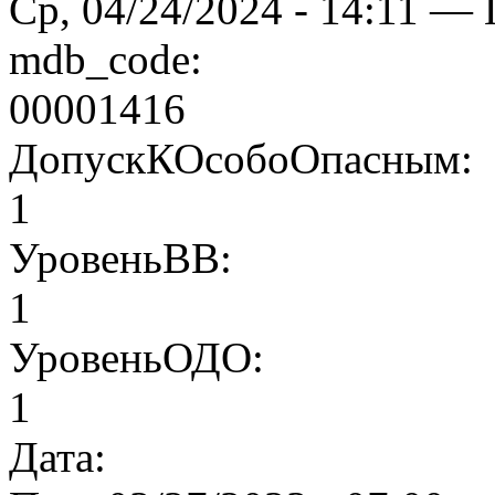
Ср, 04/24/2024 - 14:11 — 
mdb_code:
00001416
ДопускКОсобоОпасным:
1
УровеньВВ:
1
УровеньОДО:
1
Дата: