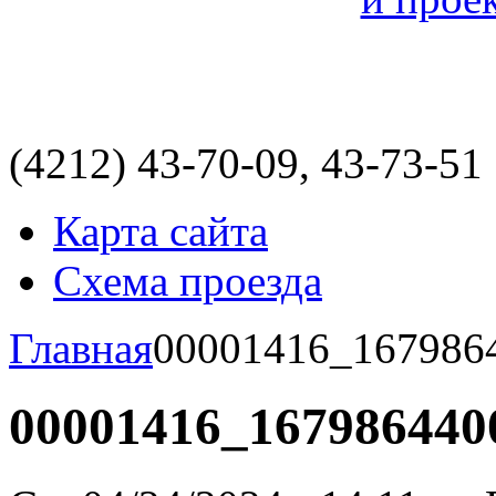
(4212)
43-70-09, 43-73-51
Карта сайта
Схема проезда
Главная
00001416_167986
00001416_167986440