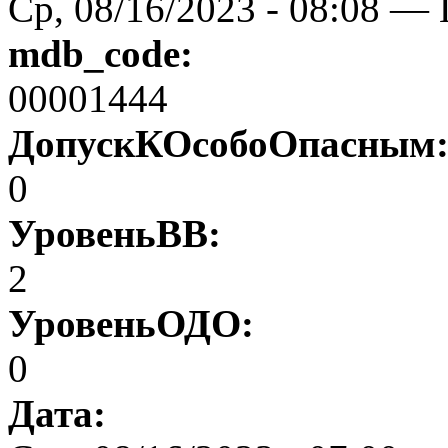
Ср, 08/16/2023 - 08:08 — 
mdb_code:
00001444
ДопускКОсобоОпасным
0
УровеньВВ:
2
УровеньОДО:
0
Дата: