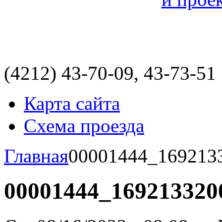
(4212)
43-70-09, 43-73-51
Карта сайта
Схема проезда
Главная
00001444_169213
00001444_169213320