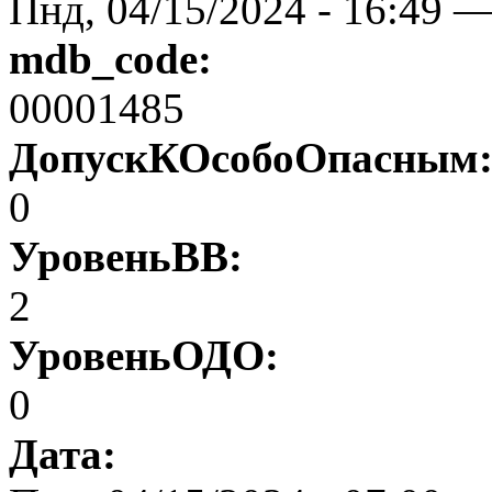
Пнд, 04/15/2024 - 16:49 
mdb_code:
00001485
ДопускКОсобоОпасным
0
УровеньВВ:
2
УровеньОДО:
0
Дата: