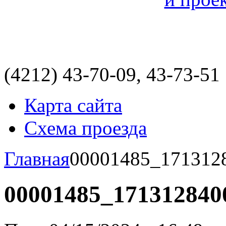
(4212)
43-70-09, 43-73-51
Карта сайта
Схема проезда
Главная
00001485_171312
00001485_171312840