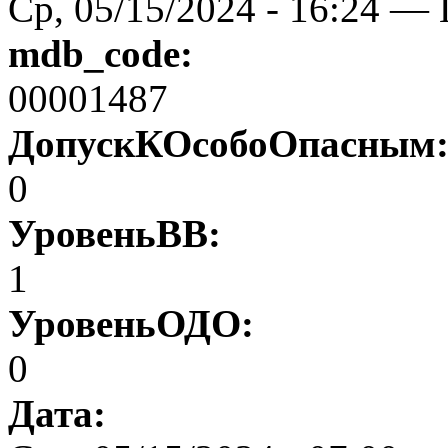
Ср, 05/15/2024 - 16:24 — 
mdb_code:
00001487
ДопускКОсобоОпасным
0
УровеньВВ:
1
УровеньОДО:
0
Дата: