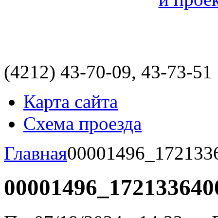
(4212)
43-70-09, 43-73-51
Карта сайта
Схема проезда
Главная
00001496_172133
00001496_172133640