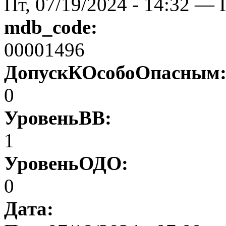
Пт, 07/19/2024 - 14:32 — 
mdb_code:
00001496
ДопускКОсобоОпасным
0
УровеньВВ:
1
УровеньОДО:
0
Дата: