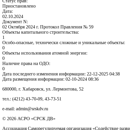
Статус прав:
Приостановлено
Дата:
02.10.2024
Документ N:
02 Октября 2024 г. Протокол Правления № 59
Объекты капитального строительства:
1
Особо-опасные, технически сложные и уникальные объекты:
0
Объекты использования атомной энергии:
0
Наличие права на ОДО:
0
Дата последнего изменения информации:
22-12-2025 04:38
Дата размещения информации:
02-10-2024 08:36
680000
, г.
Хабаровск
,
ул. Лермонтова, 52
тел.:
(4212) 43-70-09
,
43-73-51
e-mail:
admin@srskdv.ru
© 2026 АСРО «СРСК ДВ»
Ассоциация Саморегулируемая организация «Содействие разви