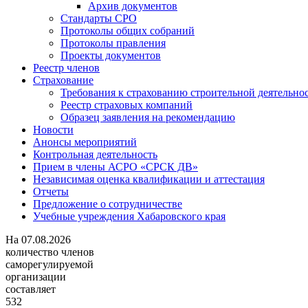
Архив документов
Стандарты СРО
Протоколы общих собраний
Протоколы правления
Проекты документов
Реестр членов
Страхование
Требования к страхованию строительной деятельно
Реестр страховых компаний
Образец заявления на рекомендацию
Новости
Анонсы мероприятий
Контрольная деятельность
Прием в члены АСРО «СРСК ДВ»
Независимая оценка квалификации и аттестация
Отчеты
Предложение о сотрудничестве
Учебные учреждения Хабаровского края
На
07.08.2026
количество членов
саморегулируемой
организации
составляет
532