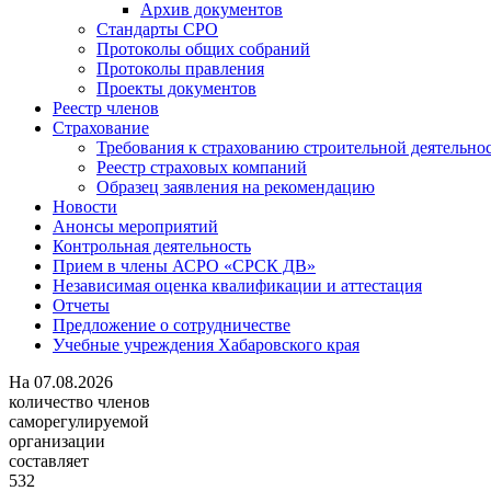
Архив документов
Стандарты СРО
Протоколы общих собраний
Протоколы правления
Проекты документов
Реестр членов
Страхование
Требования к страхованию строительной деятельно
Реестр страховых компаний
Образец заявления на рекомендацию
Новости
Анонсы мероприятий
Контрольная деятельность
Прием в члены АСРО «СРСК ДВ»
Независимая оценка квалификации и аттестация
Отчеты
Предложение о сотрудничестве
Учебные учреждения Хабаровского края
На
07.08.2026
количество членов
саморегулируемой
организации
составляет
532