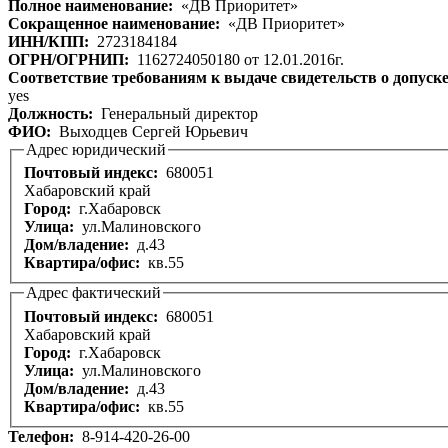
Полное наименование:
«ДВ Приоритет»
Сокращенное наименование:
«ДВ Приоритет»
ИНН/КПП:
2723184184
ОГРН/ОГРНИП:
1162724050180 от 12.01.2016г.
Соответствие требованиям к выдаче свидетельств о допуск
yes
Должность:
Генеральный директор
ФИО:
Выходцев Сергей Юрьевич
Адрес юридический
Почтовый индекс:
680051
Хабаровский край
Город:
г.Хабаровск
Улица:
ул.Малиновского
Дом/владение:
д.43
Квартира/офис:
кв.55
Адрес фактический
Почтовый индекс:
680051
Хабаровский край
Город:
г.Хабаровск
Улица:
ул.Малиновского
Дом/владение:
д.43
Квартира/офис:
кв.55
Телефон:
8-914-420-26-00