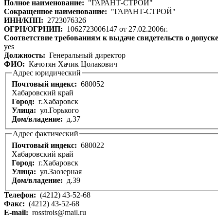
Полное наименование:
"ГАРАНТ-СТРОЙ"
Сокращенное наименование:
"ГАРАНТ-СТРОЙ"
ИНН/КПП:
2723076326
ОГРН/ОГРНИП:
1062723006147 от 27.02.2006г.
Соответствие требованиям к выдаче свидетельств о допуск
yes
Должность:
Генеральный директор
ФИО:
Качотян Хачик Цолакович
Адрес юридический
Почтовый индекс:
680052
Хабаровский край
Город:
г.Хабаровск
Улица:
ул.Горького
Дом/владение:
д.37
Адрес фактический
Почтовый индекс:
680022
Хабаровский край
Город:
г.Хабаровск
Улица:
ул.Заозерная
Дом/владение:
д.39
Телефон:
(4212) 43-52-68
Факс:
(4212) 43-52-68
E-mail:
rosstrois@mail.ru