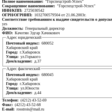
Полное наименование:
"Горспецстрой-Успех"
Сокращенное наименование:
"Горспецстрой-Успех"
ИНН/КПП:
2725030542
ОГРН/ОГРНИП:
1032700579504 от 21.06.2003г.
Соответствие требованиям к выдаче свидетельств о допуск
yes
Должность:
Генеральный директор
ФИО:
Качотян Эдгар Хачикович
Адрес юридический
Почтовый индекс:
680052
Хабаровский край
Город:
г.Хабаровск
Улица:
ул.Горького
Дом/владение:
д.37
Адрес фактический
Почтовый индекс:
680045
Хабаровский край
Город:
г.Хабаровск
Улица:
ул.Юности
Дом/владение:
д.44
Телефон:
(4212) 43-52-69
Факс:
(4212) 43-52-68
E-mail:
rosstrois@mail.ru