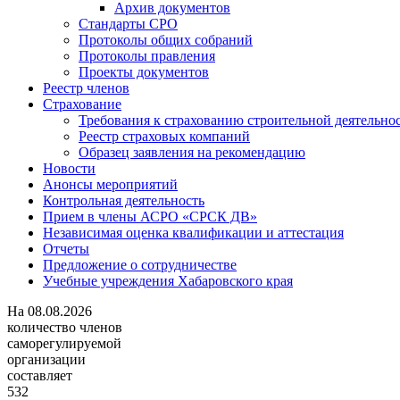
Архив документов
Стандарты СРО
Протоколы общих собраний
Протоколы правления
Проекты документов
Реестр членов
Страхование
Требования к страхованию строительной деятельно
Реестр страховых компаний
Образец заявления на рекомендацию
Новости
Анонсы мероприятий
Контрольная деятельность
Прием в члены АСРО «СРСК ДВ»
Независимая оценка квалификации и аттестация
Отчеты
Предложение о сотрудничестве
Учебные учреждения Хабаровского края
На
08.08.2026
количество членов
саморегулируемой
организации
составляет
532