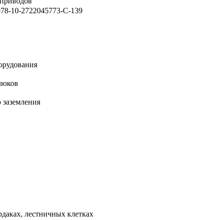
оприводов
078-10-2722045773-С-139
борудования
люков
 заземления
рдаках, лестничных клетках