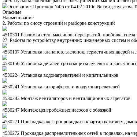
24.9. Пусконаладочные работы электрических машин и электр
Основание: Протокол №05 от 04.02.2010г. № свидетельства: 
Опасные
Наименование
2. Работы по сносу строений и разборке конструкций
4510301 Разломка стен, массивов, перекрытий, пробивка гнезд
27. Работы по устройству внутренних инженерных систем и о
4530107 Установка клапанов, заслонок, герметичных дверей и 
4530156 Установка деталей грозозащиты лучевого и контурного
4530224 Установка водонагревателей и кипятильников
4530241 Установка калориферов и воздухонагревателей
4530243 Монтаж вентиляторов и вентиляционных агрегатов
4530247 Монтаж центробежных насосов с обвязкой
4530271 Прокладка электропроводки в квартирах жилых домов
4530272 Прокладка распределительных сетей в подвалах, на че