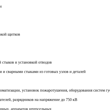
и
вкой щитков
й стыков и установкой отводов
и и сварными стыками из готовых узлов и деталей
томатизации, установок пожаротушения, оборудования систем гу
телей, разрядников на напряжение до 750 кВ
ушных, аппаратов штепсельных