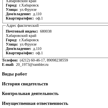
Хабаровский край
Город:
г.Хабаровск
Улица:
ул.Фрунзе
Дом/владение:
д.110
Квартира/офис:
оф.1
Адрес фактический
Почтовый индекс:
680038
Хабаровский край
Город:
г.Хабаровск
Улица:
ул.Фрунзе
Дом/владение:
д.110
Квартира/офис:
оф.1
Телефон:
(4212) 60-46-17, 89098238559
E-mail:
20_1973@rambler.ru
Виды работ
История свидетельств
Контрольная деятельность
Имущественная отвественность