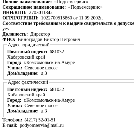
Полное наименование:
«Подъемсервис»
Сокращенное наименование:
«Подъемсервис»
ИНН/КПП:
2703011842
ОГРН/ОГРНИП:
1022700515860 от 11.09.2002г.
Соответствие требованиям к выдаче свидетельств о допуск
yes
Должность:
Директор
ФИО:
Виноградов Виктор Петрович
Адрес юридический
Почтовый индекс:
681032
Хабаровский край
Город:
г.Комсомольск-на-Амуре
Улица:
Северное шоссе
Дом/владение:
д.3
Адрес фактический
Почтовый индекс:
681032
Хабаровский край
Город:
г.Комсомольск-на-Амуре
Улица:
Северное шоссе
Дом/владение:
д.3
Телефон:
(4217) 52-01-51
E-mail:
podyomservis@mail.ru