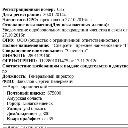
Регистрационный номер:
635
Дата регистрации:
30.01.2014г.
Членство в СРО:
прекращено 27.10.2016г. г.
Основание исключения(Для исключенных членов):
Уведомление о добровольном прекращении членства в связи с п
27.10.2016г.
ОПФ:
ООО (общество с ограниченной ответственностью)
Полное наименование:
"Спецсети" прежнее наименование "Г
Сокращенное наименование:
"Спецсети"
ИНН/КПП:
2801179160
ОГРН/ОГРНИП:
1122801011475 от 13.11.2012г.
Соответствие требованиям к выдаче свидетельств о допуск
no
Должность:
Генеральный директор
ФИО:
Завьялов Сергей Валерьевич
Адрес юридический
Почтовый индекс:
675000
Амурская область
Город:
г.Благовещенск
Улица:
ул.Горького
Дом/владение:
д.300
Квартира/офис:
оф.35
Адрес фактический