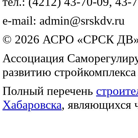
тел.:
(4212) 43-70-09
,
43-7
e-mail:
admin@srskdv.ru
© 2026 АСРО «СРСК ДВ
Ассоциация Саморегулиру
развитию стройкомплекса
Полный перечень
строите
Хабаровска
, являющихся