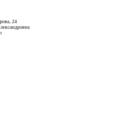
рова, 24
Александровна
е: