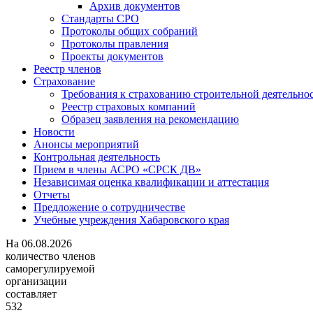
Архив документов
Стандарты СРО
Протоколы общих собраний
Протоколы правления
Проекты документов
Реестр членов
Страхование
Требования к страхованию строительной деятельно
Реестр страховых компаний
Образец заявления на рекомендацию
Новости
Анонсы мероприятий
Контрольная деятельность
Прием в члены АСРО «СРСК ДВ»
Независимая оценка квалификации и аттестация
Отчеты
Предложение о сотрудничестве
Учебные учреждения Хабаровского края
На
06.08.2026
количество членов
саморегулируемой
организации
составляет
532