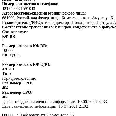
Номер контактного телефона:
4217590671591043
Адрес местонахождения юридического лица:
681000, Российская Федерация, г.Комсомольск-на-Амуре, ул.Ки
Руководитель (ФИО):
и.о. директора Подопригора Гертруда 
Соответствие требованиям к выдаче свидетельств о допуск
Соответствует
КФ ВВ:
1
Размер взноса в КФ ВВ:
100000
КФ ОДО:
1
Размер взноса в КФ ОДО:
436701
Тип:
Юридическое лицо
Рег. номер СРО:
404
Рег. номер СРО:
404
Дата последнего изменения информации:
10-06-2026 02:33
Дата размещения информации:
10-07-2021 21:02
680000
, г.
Хабаровск
,
ул. Лермонтова, 52