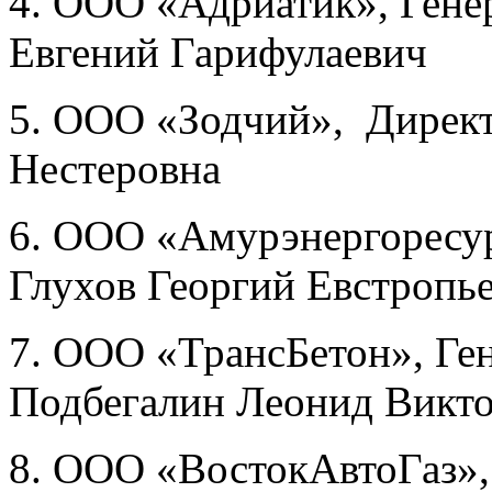
4. ООО «Адриатик», Гене
Евгений Гарифулаевич
5. ООО «Зодчий», Дирек
Нестеровна
6. ООО «Амурэнергоресур
Глухов Георгий Евстропь
7. ООО «ТрансБетон», Ге
Подбегалин Леонид Викт
8. ООО «ВостокАвтоГаз»,