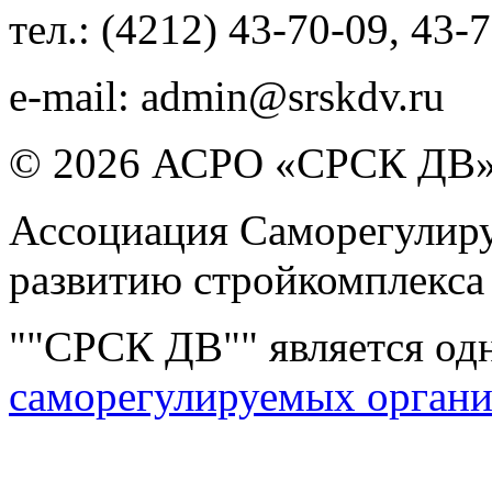
тел.:
(4212) 43-70-09
,
43-7
e-mail:
admin@srskdv.ru
© 2026 АСРО «СРСК ДВ
Ассоциация Саморегулиру
развитию стройкомплекса
""СРСК ДВ"" является од
саморегулируемых орган