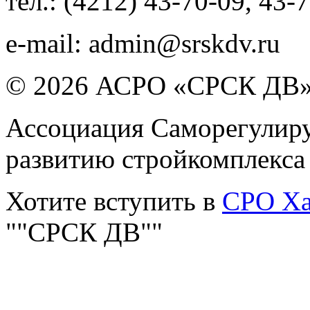
тел.:
(4212) 43-70-09
,
43-7
e-mail:
admin@srskdv.ru
© 2026 АСРО «СРСК ДВ
Ассоциация Саморегулиру
развитию стройкомплекса
Хотите вступить в
СРО Ха
""СРСК ДВ""