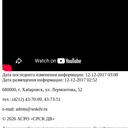
Дата последнего изменения информации:
12-12-2017 03:08
Дата размещения информации:
12-12-2017 02:52
680000
, г.
Хабаровск
,
ул. Лермонтова, 52
тел.:
(4212) 43-70-09
,
43-73-51
e-mail:
admin@srskdv.ru
© 2026 АСРО «СРСК ДВ»