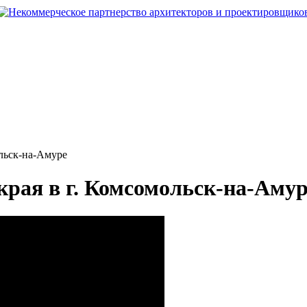
ольск-на-Амуре
края в г. Комсомольск-на-Аму