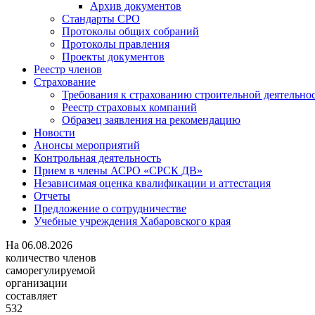
Архив документов
Стандарты СРО
Протоколы общих собраний
Протоколы правления
Проекты документов
Реестр членов
Страхование
Требования к страхованию строительной деятельно
Реестр страховых компаний
Образец заявления на рекомендацию
Новости
Анонсы мероприятий
Контрольная деятельность
Прием в члены АСРО «СРСК ДВ»
Независимая оценка квалификации и аттестация
Отчеты
Предложение о сотрудничестве
Учебные учреждения Хабаровского края
На
06.08.2026
количество членов
саморегулируемой
организации
составляет
532