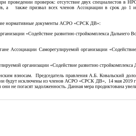
при проведении проверок: отсутствие двух специалистов в НР
тв, а также призвал всех членов Ассоциации в срок до 1 и
нние нормативные документы АСРО «СРСК ДВ»:
низации «Содействие развитию стройкомплекса Дальнего Восток
ане Ассоциации Саморегулируемой организации «Содействие
мой организации «Содействие развитию стройкомплекса Да
ским взносам. Председатель правления А.Б. Ковальский доло
ции будут исключены из членов АСРО «СРСК ДВ», 14 мая 2019 г
и они не погасят задолженность. Данная мера продиктована увел