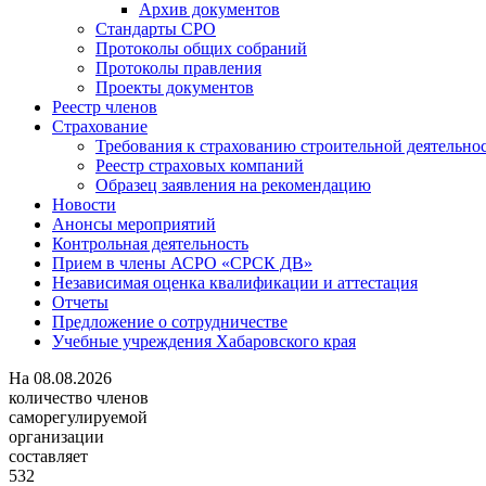
Архив документов
Стандарты СРО
Протоколы общих собраний
Протоколы правления
Проекты документов
Реестр членов
Страхование
Требования к страхованию строительной деятельно
Реестр страховых компаний
Образец заявления на рекомендацию
Новости
Анонсы мероприятий
Контрольная деятельность
Прием в члены АСРО «СРСК ДВ»
Независимая оценка квалификации и аттестация
Отчеты
Предложение о сотрудничестве
Учебные учреждения Хабаровского края
На
08.08.2026
количество членов
саморегулируемой
организации
составляет
532