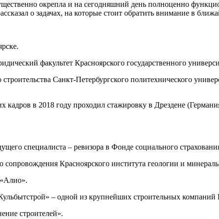
ущественно окрепла и на сегодняшний день полноценно функцио
ссказал о задачах, на которые стоит обратить внимание в ближ
ярске.
ридический факультет Красноярского государственного универси
 строительства Санкт-Петербургского политехнического универ
 кадров в 2018 году проходил стажировку в Дрездене (Германия
дущего специалиста – ревизора в Фонде социального страховани
о сопровождения Красноярского института геологии и минераль
 «Алио».
«Кульбытстрой» – одной из крупнейших строительных компаний 
нение строителей».