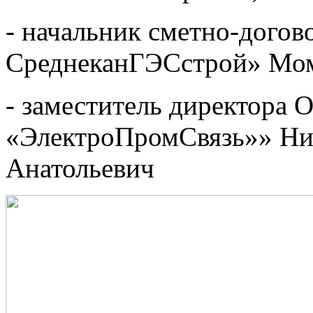
- начальник сметно-догов
СреднеканГЭСстрой» Мо
- заместитель директора
«ЭлектроПромСвязь»» Ни
Анатольевич