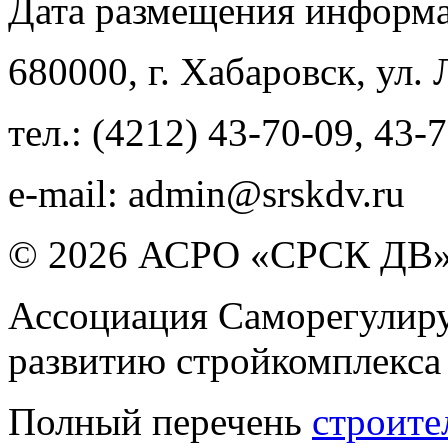
Дата размещения информ
680000
, г.
Хабаровск
,
ул. 
тел.:
(4212) 43-70-09
,
43-7
e-mail:
admin@srskdv.ru
© 2026 АСРО «СРСК ДВ
Ассоциация Саморегулиру
развитию стройкомплекса
Полный перечень
строите