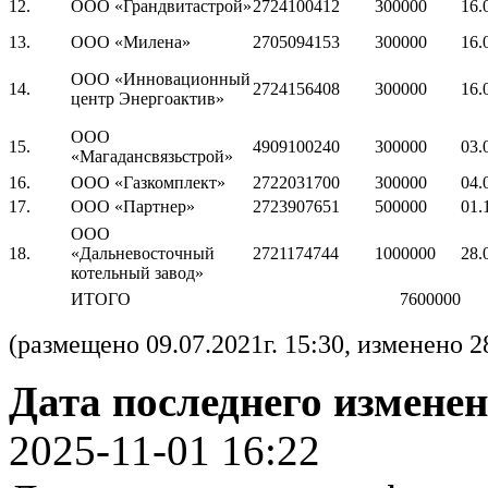
12.
ООО «Грандвитастрой»
2724100412
300000
16.
13.
ООО «Милена»
2705094153
300000
16.
ООО «Инновационный
14.
2724156408
300000
16.
центр Энергоактив»
ООО
15.
4909100240
300000
03.
«Магадансвязьстрой»
16.
ООО «Газкомплект»
2722031700
300000
04.
17.
ООО «Партнер»
2723907651
500000
01.
ООО
18.
«Дальневосточный
2721174744
1000000
28.
котельный завод»
ИТОГО
7600000
(размещено 09.07.2021г. 15:30,
изменено 28
Дата последнего измен
2025-11-01 16:22