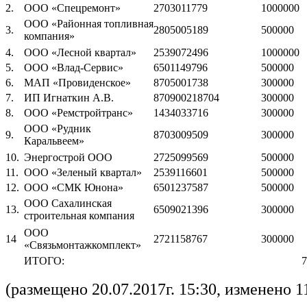
2.
ООО «Спецремонт»
2703011779
1000000
ООО «Районная топливная
3.
2805005189
500000
компания»
4.
ООО «Лесной квартал»
2539072496
1000000
5.
ООО «Влад-Сервис»
6501149796
500000
6.
МАП «Провиденское»
8705001738
300000
7.
ИП Игнаткин А.В.
870900218704
300000
8.
ООО «Ремстройтранс»
1434033716
300000
ООО «Рудник
9.
8703009509
300000
Каральвеем»
10.
Энергострой ООО
2725099569
500000
11.
ООО «Зеленый квартал»
2539116601
500000
12.
ООО «СМК Юнона»
6501237587
500000
ООО Сахалинская
13.
6509021396
300000
строительная компания
ООО
14
2721158767
300000
«Связьмонтажкомплект»
ИТОГО:
7
(размещено 20.07.2017г. 15:30, изменено 1