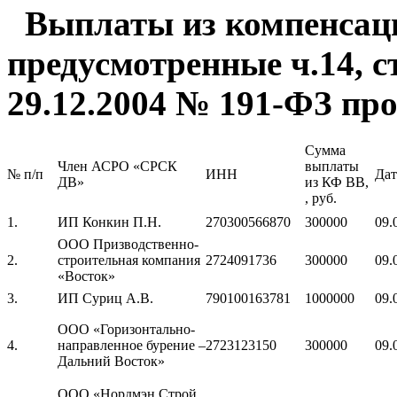
Выплаты из компенсац
предусмотренные ч.14, ст
29.12.2004 № 191-ФЗ
про
Сумма
Член АСРО «СРСК
выплаты
№ п/п
ИНН
Дат
ДВ»
из КФ ВВ,
, руб.
1.
ИП Конкин П.Н.
270300566870
300000
09.
ООО Призводственно-
2.
строительная компания
2724091736
300000
09.
«Восток»
3.
ИП Суриц А.В.
790100163781
1000000
09.
ООО «Горизонтально-
4.
направленное бурение –
2723123150
300000
09.
Дальний Восток»
ООО «Нордмэн Строй