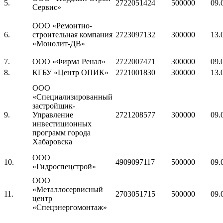
5.
2722051424
500000
09.
Сервис»
ООО «Ремонтно-
6.
строительная компания
2723097132
300000
13.
«Монолит-ДВ»
7.
ООО «Фирма Ренал»
2722007471
300000
09.
8.
КГБУ «Центр ОПИК»
2721001830
300000
13.
ООО
«Специализированный
застройщик-
9.
Управление
2721208577
300000
09.
инвестиционных
программ города
Хабаровска
ООО
10.
4909097117
500000
09.
«Гидроспецстрой»
ООО
«Металлосервисный
11.
2703051715
500000
09.
центр
«Спецэнергомонтаж»