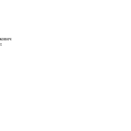
кович
е: