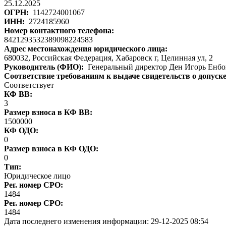
25.12.2025
ОГРН:
1142724001067
ИНН:
2724185960
Номер контактного телефона:
8421293532389098224583
Адрес местонахождения юридического лица:
680032, Российская Федерация, Хабаровск г, Целинная ул, 2
Руководитель (ФИО):
Генеральный директор Ден Игорь Енбо
Соответствие требованиям к выдаче свидетельств о допуск
Соответствует
КФ ВВ:
3
Размер взноса в КФ ВВ:
1500000
КФ ОДО:
0
Размер взноса в КФ ОДО:
0
Тип:
Юридическое лицо
Рег. номер СРО:
1484
Рег. номер СРО:
1484
Дата последнего изменения информации:
29-12-2025 08:54