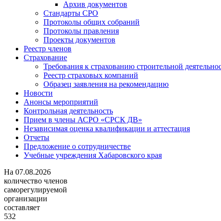
Архив документов
Стандарты СРО
Протоколы общих собраний
Протоколы правления
Проекты документов
Реестр членов
Страхование
Требования к страхованию строительной деятельно
Реестр страховых компаний
Образец заявления на рекомендацию
Новости
Анонсы мероприятий
Контрольная деятельность
Прием в члены АСРО «СРСК ДВ»
Независимая оценка квалификации и аттестация
Отчеты
Предложение о сотрудничестве
Учебные учреждения Хабаровского края
На
07.08.2026
количество членов
саморегулируемой
организации
составляет
532