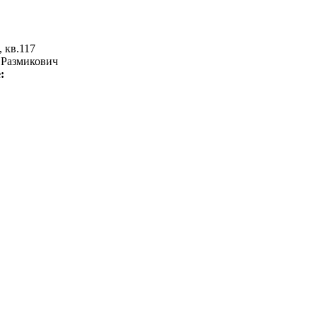
, кв.117
 Размикович
е: