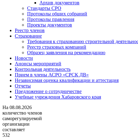
Архив документов
Стандарты СРО
Протоколы общих собраний
Протоколы правления
Проекты документов
Реестр членов
Страхование
Требования к страхованию строительной деятельно
Реестр страховых компаний
Образец заявления на рекомендацию
Новости
Анонсы мероприятий
Контрольная деятельность
Прием в члены АСРО «СРСК ДВ»
Независимая оценка квалификации и аттестация
Отчеты
Предложение о сотрудничестве
Учебные учреждения Хабаровского края
На
08.08.2026
количество членов
саморегулируемой
организации
составляет
532