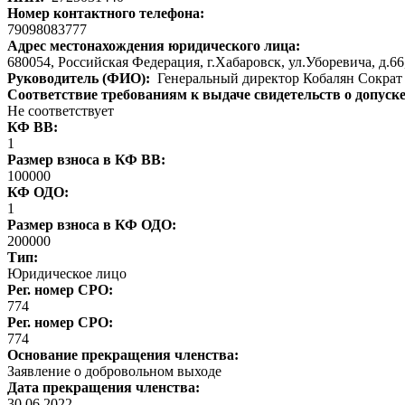
Номер контактного телефона:
79098083777
Адрес местонахождения юридического лица:
680054, Российская Федерация, г.Хабаровск, ул.Уборевича, д.66
Руководитель (ФИО):
Генеральный директор Кобалян Сократ
Соответствие требованиям к выдаче свидетельств о допуск
Не соответствует
КФ ВВ:
1
Размер взноса в КФ ВВ:
100000
КФ ОДО:
1
Размер взноса в КФ ОДО:
200000
Тип:
Юридическое лицо
Рег. номер СРО:
774
Рег. номер СРО:
774
Основание прекращения членства:
Заявление о добровольном выходе
Дата прекращения членства:
30.06.2022