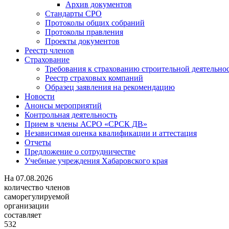
Архив документов
Стандарты СРО
Протоколы общих собраний
Протоколы правления
Проекты документов
Реестр членов
Страхование
Требования к страхованию строительной деятельно
Реестр страховых компаний
Образец заявления на рекомендацию
Новости
Анонсы мероприятий
Контрольная деятельность
Прием в члены АСРО «СРСК ДВ»
Независимая оценка квалификации и аттестация
Отчеты
Предложение о сотрудничестве
Учебные учреждения Хабаровского края
На
07.08.2026
количество членов
саморегулируемой
организации
составляет
532