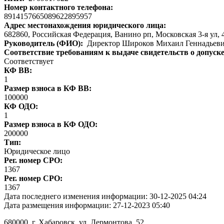
Номер контактного телефона:
8914157665089622895957
Адрес местонахождения юридического лица:
682860, Российская Федерация, Ванино рп, Московская 3-я ул, 
Руководитель (ФИО):
Директор Широков Михаил Геннадьев
Соответствие требованиям к выдаче свидетельств о допуск
Соответствует
КФ ВВ:
1
Размер взноса в КФ ВВ:
100000
КФ ОДО:
1
Размер взноса в КФ ОДО:
200000
Тип:
Юридическое лицо
Рег. номер СРО:
1367
Рег. номер СРО:
1367
Дата последнего изменения информации:
30-12-2025 04:24
Дата размещения информации:
27-12-2023 05:40
680000
, г.
Хабаровск
,
ул. Лермонтова, 52