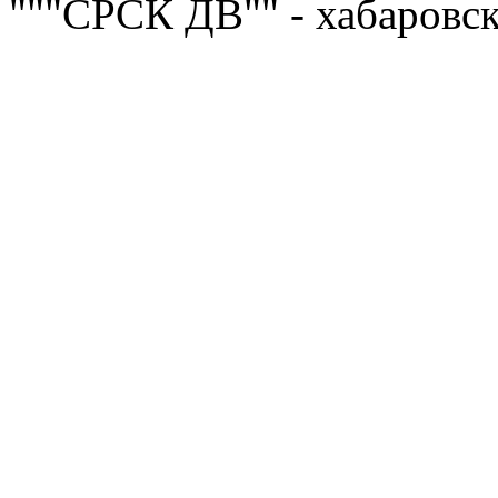
"""СРСК ДВ"" - хабаровс