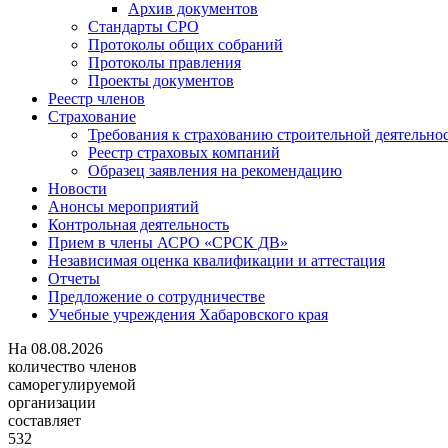
Архив документов
Стандарты СРО
Протоколы общих собраний
Протоколы правления
Проекты документов
Реестр членов
Страхование
Требования к страхованию строительной деятельно
Реестр страховых компаний
Образец заявления на рекомендацию
Новости
Анонсы мероприятий
Контрольная деятельность
Прием в члены АСРО «СРСК ДВ»
Независимая оценка квалификации и аттестация
Отчеты
Предложение о сотрудничестве
Учебные учреждения Хабаровского края
На
08.08.2026
количество членов
саморегулируемой
организации
составляет
532