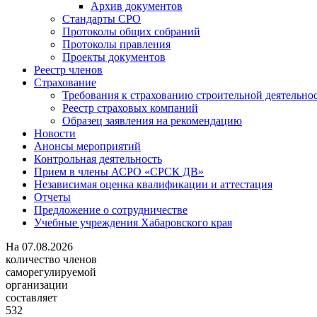
Архив документов
Стандарты СРО
Протоколы общих собраний
Протоколы правления
Проекты документов
Реестр членов
Страхование
Требования к страхованию строительной деятельно
Реестр страховых компаний
Образец заявления на рекомендацию
Новости
Анонсы мероприятий
Контрольная деятельность
Прием в члены АСРО «СРСК ДВ»
Независимая оценка квалификации и аттестация
Отчеты
Предложение о сотрудничестве
Учебные учреждения Хабаровского края
На
07.08.2026
количество членов
саморегулируемой
организации
составляет
532