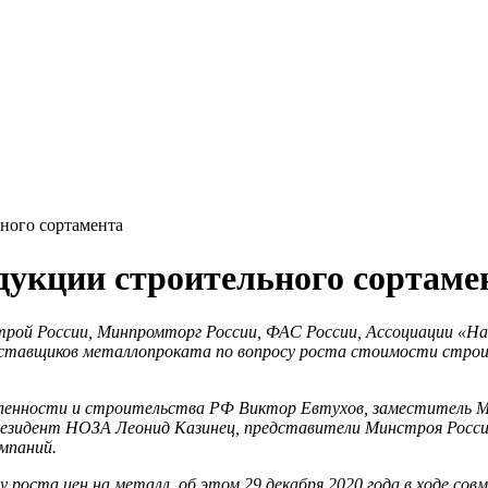
ного сортамента
дукции строительного сортаме
рой России, Минпромторг России, ФАС России, Ассоциации «На
оставщиков металлопроката по вопросу роста стоимости стро
енности и строительства РФ Виктор Евтухов, заместитель М
зидент НОЗА Леонид Казинец, представители Минстроя Росси
мпаний.
 роста цен на металл, об этом 29 декабря 2020 года в ходе со