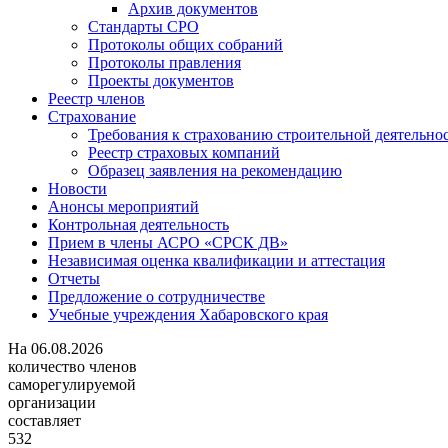
Архив документов
Стандарты СРО
Протоколы общих собраний
Протоколы правления
Проекты документов
Реестр членов
Страхование
Требования к страхованию строительной деятельно
Реестр страховых компаний
Образец заявления на рекомендацию
Новости
Анонсы мероприятий
Контрольная деятельность
Прием в члены АСРО «СРСК ДВ»
Независимая оценка квалификации и аттестация
Отчеты
Предложение о сотрудничестве
Учебные учреждения Хабаровского края
На
06.08.2026
количество членов
саморегулируемой
организации
составляет
532