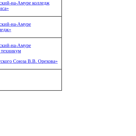
ский-на-Амуре колледж
иса»
ский-на-Амуре
ледж»
ский-на-Амуре
 техникум
тского Союза В.В. Орехова»