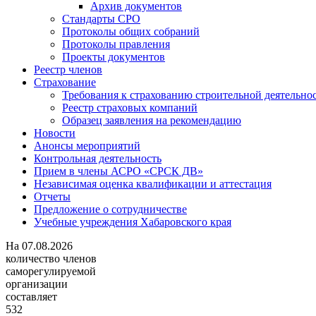
Архив документов
Стандарты СРО
Протоколы общих собраний
Протоколы правления
Проекты документов
Реестр членов
Страхование
Требования к страхованию строительной деятельно
Реестр страховых компаний
Образец заявления на рекомендацию
Новости
Анонсы мероприятий
Контрольная деятельность
Прием в члены АСРО «СРСК ДВ»
Независимая оценка квалификации и аттестация
Отчеты
Предложение о сотрудничестве
Учебные учреждения Хабаровского края
На
07.08.2026
количество членов
саморегулируемой
организации
составляет
532