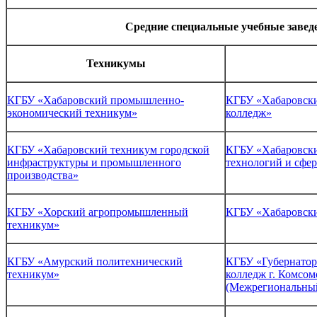
Средние специальные учебные завед
Техникумы
КГБУ «Хабаровский промышленно-
КГБУ «Хабаровски
экономический техникум»
колледж»
КГБУ «Хабаровский техникум городской
КГБУ «Хабаровски
инфраструктуры и промышленного
технологий и сфе
производства»
КГБУ «Хорский агропромышленный
КГБУ «Хабаровски
техникум»
КГБУ «Амурский политехнический
КГБУ «Губернатор
техникум»
колледж г. Комсо
(Межрегиональный