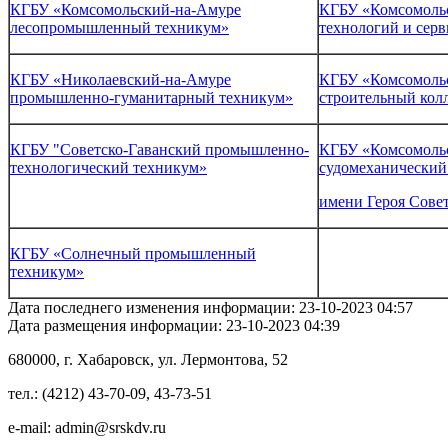
КГБУ «Комсомольский-на-Амуре
КГБУ «Комсомоль
лесопромышленный техникум»
технологий и серв
КГБУ «Николаевский-на-Амуре
КГБУ «Комсомоль
промышленно-гуманитарный техникум»
строительный кол
КГБУ "Советско-Гаванский промышленно-
КГБУ «Комсомоль
технологический техникум»
судомеханический
имени Героя Сове
КГБУ «Солнечный промышленный
техникум»
Дата последнего изменения информации:
23-10-2023 04:57
Дата размещения информации:
23-10-2023 04:39
680000
, г.
Хабаровск
,
ул. Лермонтова, 52
тел.:
(4212) 43-70-09
,
43-73-51
e-mail:
admin@srskdv.ru