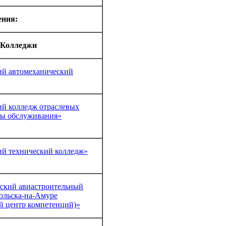
ения:
Колледжи
й автомеханический
й колледж отраслевых
ры обслуживания»
й технический колледж»
ский авиастроительный
мольска-на-Амуре
 центр компетенций)»