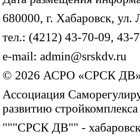
680000
, г.
Хабаровск
,
ул. 
тел.:
(4212) 43-70-09
,
43-7
e-mail:
admin@srskdv.ru
© 2026 АСРО «СРСК ДВ
Ассоциация Саморегулиру
развитию стройкомплекса
"""СРСК ДВ"" - хабаровс