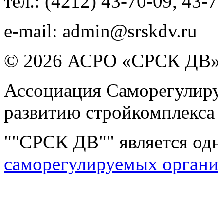
тел.:
(4212) 43-70-09
,
43-7
e-mail:
admin@srskdv.ru
© 2026 АСРО «СРСК ДВ
Ассоциация Саморегулиру
развитию стройкомплекса
""СРСК ДВ"" является од
саморегулируемых орган