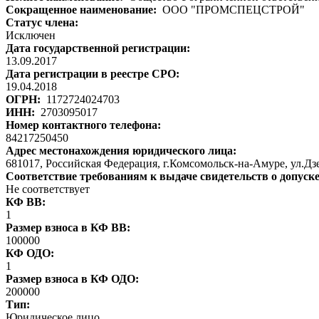
Сокращенное наименование:
ООО "ПРОМСПЕЦСТРОЙ"
Статус члена:
Исключен
Дата государственной регистрации:
13.09.2017
Дата регистрации в реестре СРО:
19.04.2018
ОГРН:
1172724024703
ИНН:
2703095017
Номер контактного телефона:
84217250450
Адрес местонахождения юридического лица:
681017, Российская Федерация, г.Комсомольск-на-Амуре, ул.Дзер
Соответствие требованиям к выдаче свидетельств о допуск
Не соответствует
КФ ВВ:
1
Размер взноса в КФ ВВ:
100000
КФ ОДО:
1
Размер взноса в КФ ОДО:
200000
Тип:
Юридическое лицо