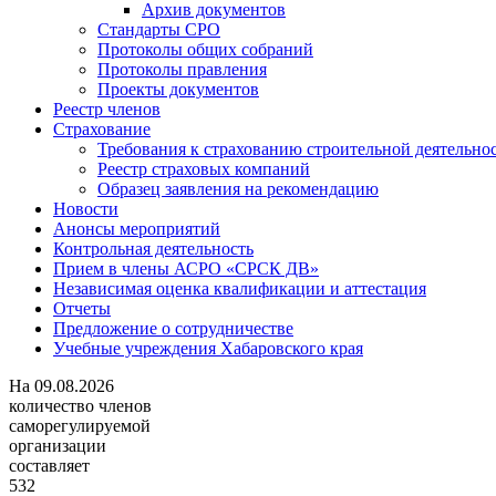
Архив документов
Стандарты СРО
Протоколы общих собраний
Протоколы правления
Проекты документов
Реестр членов
Страхование
Требования к страхованию строительной деятельно
Реестр страховых компаний
Образец заявления на рекомендацию
Новости
Анонсы мероприятий
Контрольная деятельность
Прием в члены АСРО «СРСК ДВ»
Независимая оценка квалификации и аттестация
Отчеты
Предложение о сотрудничестве
Учебные учреждения Хабаровского края
На
09.08.2026
количество членов
саморегулируемой
организации
составляет
532